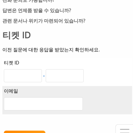
전화 문의도 가능합니까?
다. 악용을 방지하기 위해 해당 양식에는 스팸 방지 기능
중소기업 고객분들께서 부담 없이 이용하실 수 있는 가
이 내장되어 있습니다. 사용자 본인 인증을 위해 미니 퀴
답변은 언제쯤 받을 수 있습니까?
격 정책을 유지하기 위해, 저희는 온라인 지원 서비스에
즈를 완료하시거나, ₩ 1 950의 소액 결제를 진행하시거
저희는 모든 문의에 신속하고 정확하게 답변하기 위해
집중하기로 결정했습니다. 이는 저희의 많은 단골 고객
관련 문서나 위키가 마련되어 있습니까?
나,
로그인
하실 수 있습니다.
최선을 다하고 있습니다. 영업시간 중에는 보통 1시간
분들께서
확인
해 주신 바와 같이 서비스 품질 저하로 이
네, 대부분의 질문에 대한 답변을 찾아보실 수 있는 최신
이내에 답변을 드립니다. 이메일 주소가 정확하고 사용
티켓 ID
어지지 않았습니다. 자세한 내용은
전화 지원 FAQ 페이
문서
와
FAQ
가 준비되어 있습니다.
가능하며, 메일함에 충분한 저장 공간이 있는지 확인해
지
에서 확인해 주십시오.
주십시오. 원치 않는 광고나 무례하고 공격적인 내용의
이전 질문에 대한 응답을 받았는지 확인하세요.
메시지에는 답변을 드리지 않습니다.
티켓 ID
-
이메일